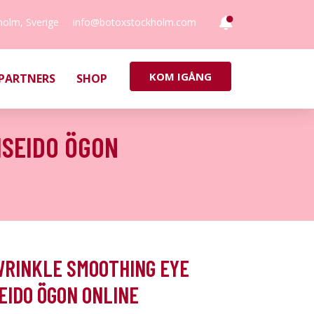
holm, Sverige
info@botoxstockholm.com
KOM IGÅNG
PARTNERS
SHOP
ISEIDO ÖGON
WRINKLE SMOOTHING EYE
SEIDO ÖGON ONLINE