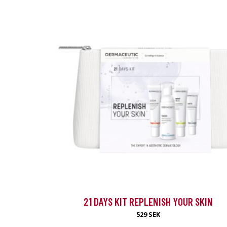
Special
21 DAYS KIT REPLENISH YOUR SKIN
Från vår sponsor
529 SEK
Hairtransplan