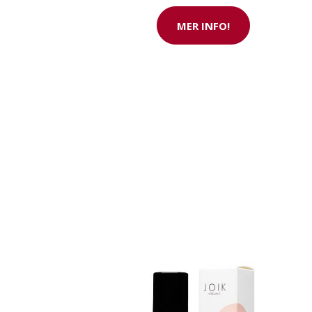
Nu med 200 € 
MER INFO!
SE ERBJUDANDET