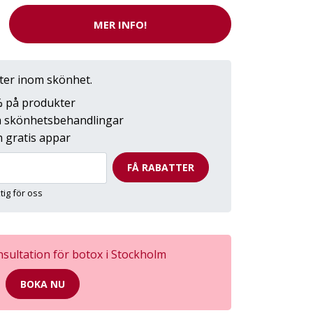
MER INFO!
tter inom skönhet.
0% på produkter
på skönhetsbehandlingar
 gratis appar
FÅ RABATTER
ktig för oss
sultation för botox i Stockholm
BOKA NU