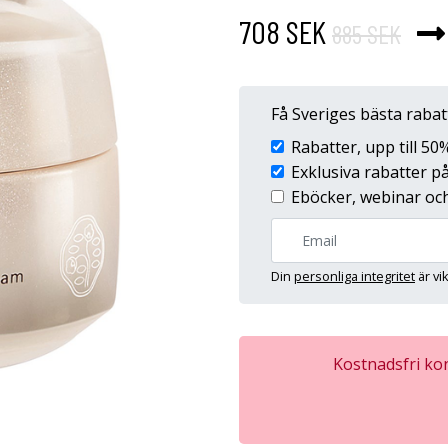
708 SEK
885 SEK
Få Sveriges bästa raba
Rabatter, upp till 5
Exklusiva rabatter 
Eböcker, webinar och
Din
personliga integritet
är vi
Kostnadsfri kon