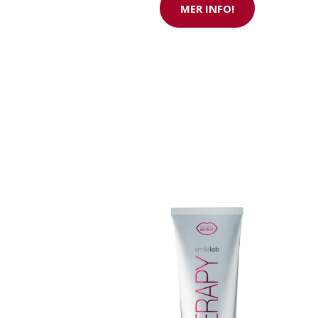
MER INFO!
Nu med 200 € 
SE ERBJUDANDET