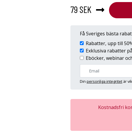
79 SEK
Få Sveriges bästa raba
Rabatter, upp till 5
Exklusiva rabatter 
Eböcker, webinar och
Din
personliga integritet
är vi
Kostnadsfri kon