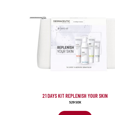
Special
21 DAYS KIT REPLENISH YOUR SKIN
529 SEK
Från vår sponsor
Hairtransplan