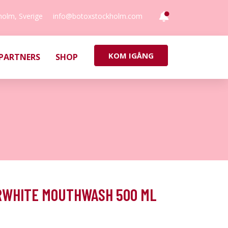
holm, Sverige
info@botoxstockholm.com
KOM IGÅNG
PARTNERS
SHOP
RWHITE MOUTHWASH 500 ML