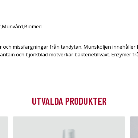
t
,
Munvård
,
Biomed
r och missfärgningar från tandytan. Munsköljen innehåller 
lantain och björkblad motverkar bakterietillväxt. Enzymer f
UTVALDA PRODUKTER