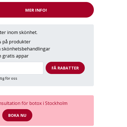
MER INFO!
tter inom skönhet.
0% på produkter
på skönhetsbehandlingar
 gratis appar
FÅ RABATTER
ktig för oss
sultation för botox i Stockholm
BOKA NU