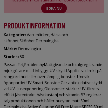
Kostnadsfri konsultation för botox i Stockholm
BOKA NU
PRODUKTINFORMATION
Kategorier:
Varumärken
,
Hälsa och
skönhet
,
Skönhet
,
Dermalogica
Märke:
Dermalogica
Storlek:
50
Passar: Fet,ProblemhyMattgivande och talgreglerande
mjukgörare med inbyggt UV-skydd.Applicera direkt på
rengjord hud eller över lämplig booster. Undvik
ögonpartiet.UV Smart Booster: Ger antioxidativt skydd
vid UV-ljusexponering.Oleosomer: stärker UV-filtrets
effekt.Jästextrakt, hästkastanj och vitamin B3 reglerar
talgproduktionen och håller hudytan matt.50ml
Dermalogica Active Clearing Oil Free Matte SPF30 50 ml