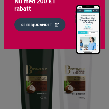
Nu med 200 € i
rabatt
SE ERBJUDANDET