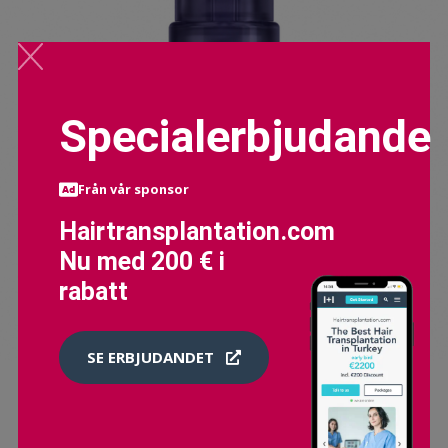
Specialerbjudande
Från vår sponsor
Hairtransplantation.com
Nu med 200 € i
rabatt
SE ERBJUDANDET
ALTERNA CAVIAR PROFESSIONAL STYLING SHEER DRY
SHAMPOO (34G)
374 SEK
399 SEK