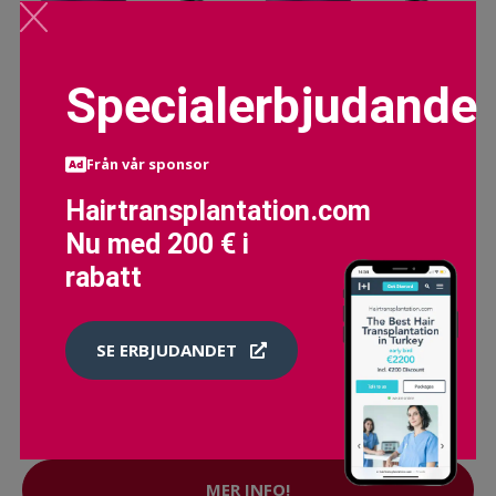
Specialerbjudande
Från vår sponsor
Hairtransplantation.com
Nu med 200 € i
rabatt
SE ERBJUDANDET
CLUMP DEFY MASCARA DUO, MAX FACTOR MAKEUP -
SMINK
297 SEK
MER INFO!