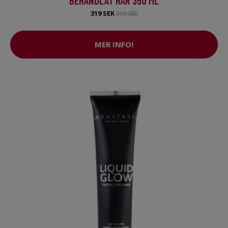
BEHANDLAT HÅR 350 ML
319 SEK
399 SEK
MER INFO!