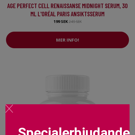
AGE PERFECT CELL RENAISSANSE MIDNIGHT SERUM, 30
ML L'ORÉAL PARIS ANSIKTSSERUM
199 SEK
249 SEK
MER INFO!
Specialerbjudande