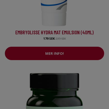
EMBRYOLISSE HYDRA MAT EMULSION (40ML)
179 SEK
239 SEK
MER INFO!