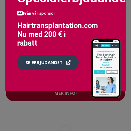
Från vår sponsor
Hairtransplantation.com
Nu med 200 € i
rabatt
SE ERBJUDANDET
ELIT NUTRITION VITAMIN C + ZINC 90 TABLETTER
135 SEK
169 SEK
MER INFO!