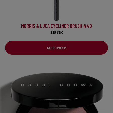
MORRIS & LUCA EYELINER BRUSH #40
135 SEK
MER INFO!