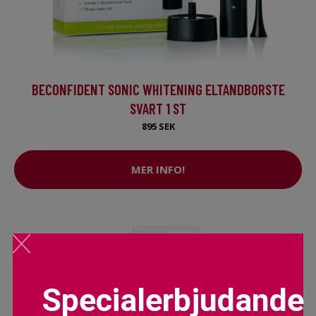
BECONFIDENT SONIC WHITENING ELTANDBORSTE
SVART 1 ST
895 SEK
MER INFO!
Specialerbjudande