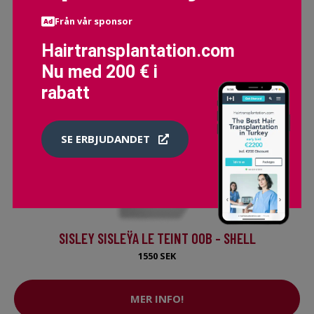
Från vår sponsor
Hairtransplantation.com
Nu med 200 € i
rabatt
SE ERBJUDANDET
SISLEY SISLEŸA LE TEINT 00B - SHELL
1550 SEK
MER INFO!