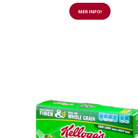
Nu med 200 € 
MER INFO!
SE ERBJUDANDET