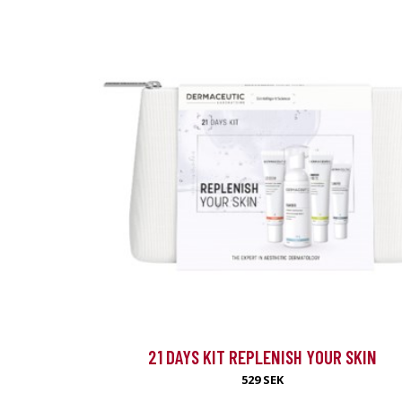
Special
21 DAYS KIT REPLENISH YOUR SKIN
Från vår sponsor
529 SEK
Hairtransplan