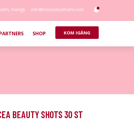
holm, Sverige
info@botoxstockholm.com
KOM IGÅNG
PARTNERS
SHOP
ICEA BEAUTY SHOTS 30 ST