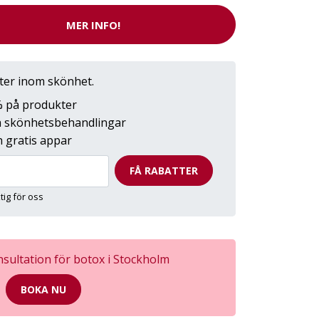
MER INFO!
tter inom skönhet.
0% på produkter
på skönhetsbehandlingar
 gratis appar
FÅ RABATTER
ktig för oss
sultation för botox i Stockholm
BOKA NU