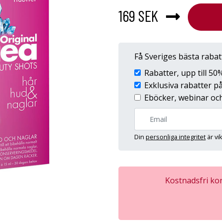
169 SEK
Få Sveriges bästa raba
Rabatter, upp till 5
Exklusiva rabatter 
Eböcker, webinar och
Din
personliga integritet
är vi
Kostnadsfri kon