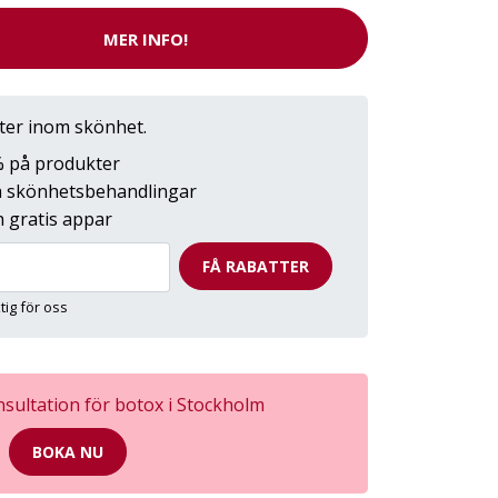
MER INFO!
tter inom skönhet.
0% på produkter
på skönhetsbehandlingar
 gratis appar
FÅ RABATTER
ktig för oss
sultation för botox i Stockholm
BOKA NU