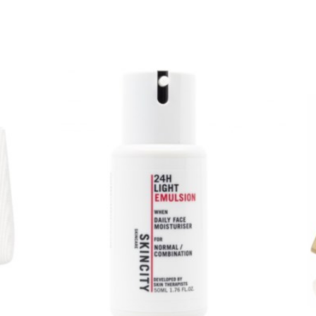
erbjudande
tation.com