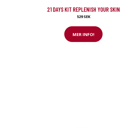
Nu med 200 € 
21 DAYS KIT REPLENISH YOUR SKIN
529 SEK
SE ERBJUDANDET
MER INFO!