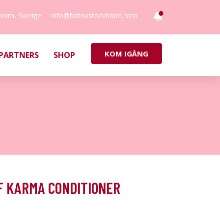
holm, Sverige
info@botoxstockholm.com
KOM IGÅNG
PARTNERS
SHOP
F KARMA CONDITIONER