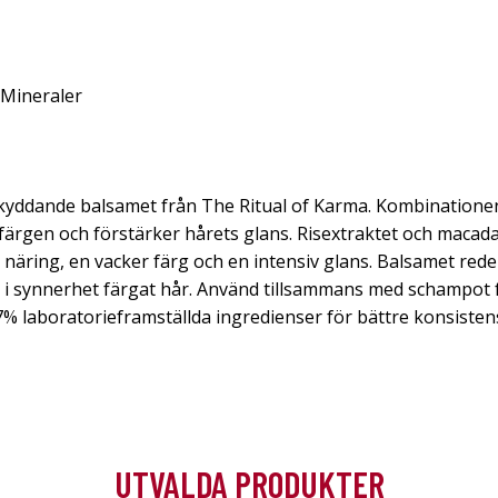
 Mineraler
yddande balsamet från The Ritual of Karma. Kombinationen
färgen och förstärker hårets glans. Risextraktet och macad
r näring, en vacker färg och en intensiv glans. Balsamet rede
 i synnerhet färgat hår. Använd tillsammans med schampot f
% laboratorieframställda ingredienser för bättre konsistens
UTVALDA PRODUKTER