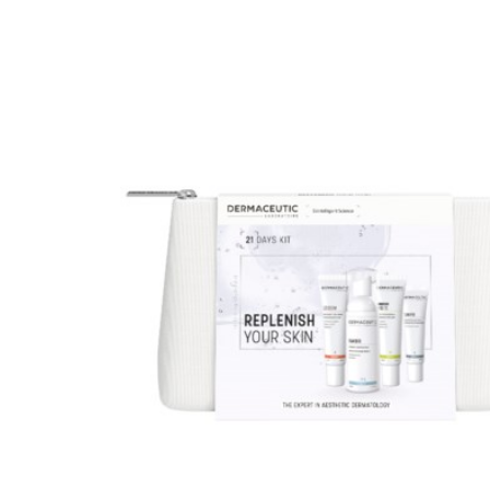
Special
Från vår sponsor
Hairtransplan