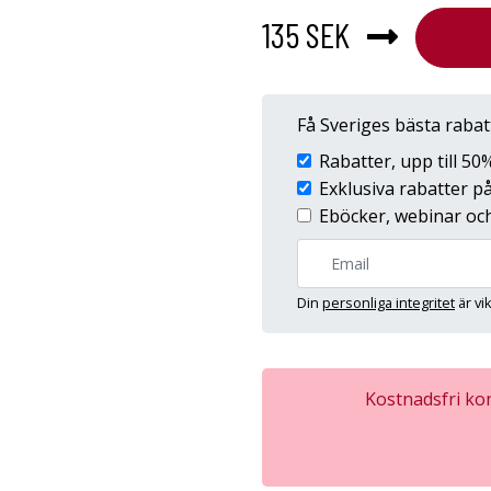
135 SEK
Få Sveriges bästa raba
Rabatter, upp till 5
Exklusiva rabatter 
Eböcker, webinar och
Din
personliga integritet
är vi
Kostnadsfri kon