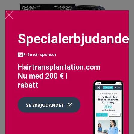
Specialerbjudande
Från vår sponsor
Hairtransplantation.com
Nu med 200 € i
rabatt
SE ERBJUDANDET